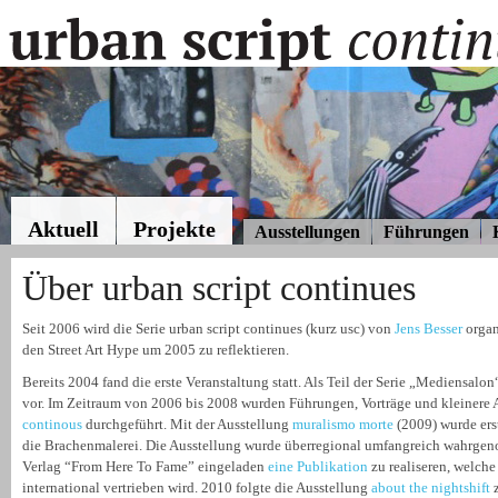
Aktuell
Projekte
Ausstellungen
Führungen
Über urban script continues
Seit 2006 wird die Serie urban script continues (kurz usc) von
Jens Besser
organi
den Street Art Hype um 2005 zu reflektieren.
Bereits 2004 fand die erste Veranstaltung statt. Als Teil der Serie „Mediensalon“
vor. Im Zeitraum von 2006 bis 2008 wurden Führungen, Vorträge und kleinere 
continous
durchgeführt. Mit der Ausstellung
muralismo morte
(2009) wurde erst
die Brachenmalerei. Die Ausstellung wurde überregional umfangreich wahrgen
Verlag “From Here To Fame” eingeladen
eine Publikation
zu realiseren, welch
international vertrieben wird. 2010 folgte die Ausstellung
about the nightshift
z