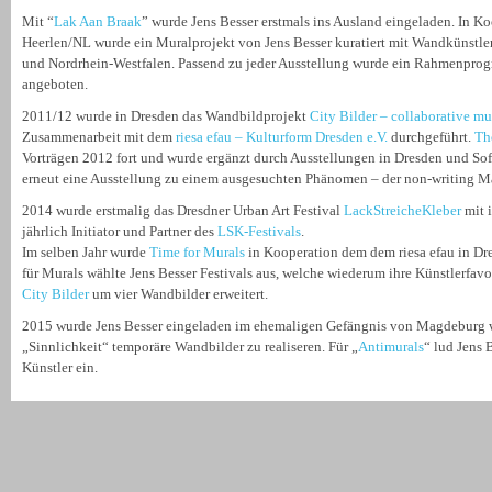
Mit “
Lak Aan Braak
” wurde Jens Besser erstmals ins Ausland eingeladen. In 
Heerlen/NL wurde ein Muralprojekt von Jens Besser kuratiert mit Wandkünstle
und Nordrhein-Westfalen. Passend zu jeder Ausstellung wurde ein Rahmenpr
angeboten.
2011/12 wurde in Dresden das Wandbildprojekt
City Bilder – collaborative mu
Zusammenarbeit mit dem
riesa efau – Kulturform Dresden e.V.
durchgeführt.
The
Vorträgen 2012 fort und wurde ergänzt durch Ausstellungen in Dresden und Sof
erneut eine Ausstellung zu einem ausgesuchten Phänomen – der non-writing Ma
2014 wurde erstmalig das Dresdner Urban Art Festival
LackStreicheKleber
mit i
jährlich Initiator und Partner des
LSK-Festivals
.
Im selben Jahr wurde
Time for Murals
in Kooperation dem dem riesa efau in Dre
für Murals wählte Jens Besser Festivals aus, welche wiederum ihre Künstlerfav
City Bilder
um vier Wandbilder erweitert.
2015 wurde Jens Besser eingeladen im ehemaligen Gefängnis von Magdeburg 
„Sinnlichkeit“ temporäre Wandbilder zu realiseren. Für „
Antimurals
“ lud Jens 
Künstler ein.