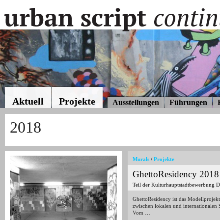
Aktuell
Projekte
Ausstellungen
Führungen
2018
Murals
/
Projekte
GhettoResidency 2018
Teil der Kulturhauptstadtbewerbung 
GhettoResidency ist das Modellprojekt 
zwischen lokalen und internationalen
Vom …