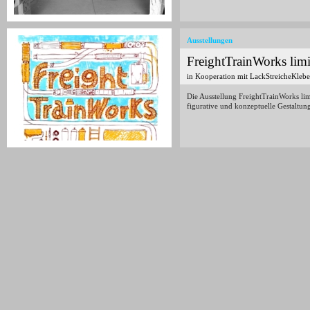
Ausstellungen
FreightTrainWorks limi
in Kooperation mit LackStreicheKlebe
Die Ausstellung FreightTrainWorks limit
figurative und konzeptuelle Gestaltun