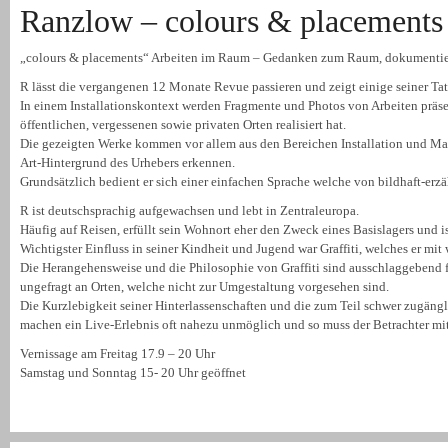
Ranzlow – colours & placements
„colours & placements“ Arbeiten im Raum – Gedanken zum Raum, dokumentiert
R lässt die vergangenen 12 Monate Revue passieren und zeigt einige seiner Ta
In einem Installationskontext werden Fragmente und Photos von Arbeiten präse
öffentlichen, vergessenen sowie privaten Orten realisiert hat.
Die gezeigten Werke kommen vor allem aus den Bereichen Installation und Ma
Art-Hintergrund des Urhebers erkennen.
Grundsätzlich bedient er sich einer einfachen Sprache welche von bildhaft-erzähl
R ist deutschsprachig aufgewachsen und lebt in Zentraleuropa.
Häufig auf Reisen, erfüllt sein Wohnort eher den Zweck eines Basislagers und is
Wichtigster Einfluss in seiner Kindheit und Jugend war Graffiti, welches er mit
Die Herangehensweise und die Philosophie von Graffiti sind ausschlaggebend für
ungefragt an Orten, welche nicht zur Umgestaltung vorgesehen sind.
Die Kurzlebigkeit seiner Hinterlassenschaften und die zum Teil schwer zugänglic
machen ein Live-Erlebnis oft nahezu unmöglich und so muss der Betrachter mi
Vernissage am Freitag 17.9 – 20 Uhr
Samstag und Sonntag 15- 20 Uhr geöffnet