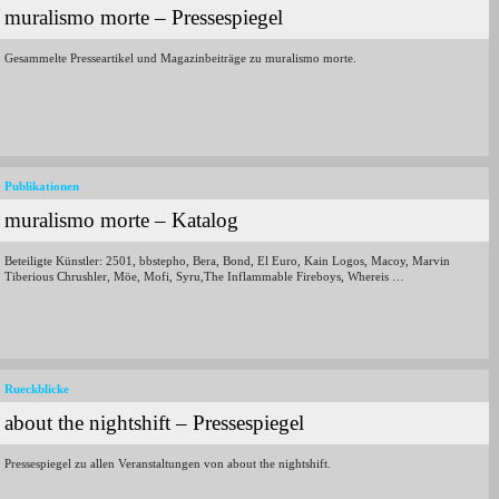
muralismo morte – Pressespiegel
Gesammelte Presseartikel und Magazinbeiträge zu muralismo morte.
Publikationen
muralismo morte – Katalog
Beteiligte Künstler: 2501, bbstepho, Bera, Bond, El Euro, Kain Logos, Macoy, Marvin
Tiberious Chrushler, Möe, Mofi, Syru,The Inflammable Fireboys, Whereis …
Rueckblicke
about the nightshift – Pressespiegel
Pressespiegel zu allen Veranstaltungen von about the nightshift.