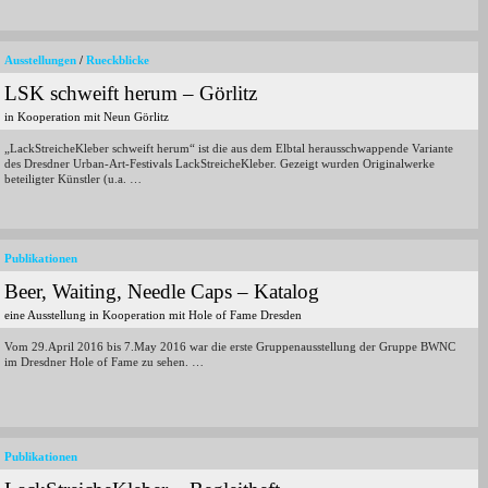
Ausstellungen
/
Rueckblicke
LSK schweift herum – Görlitz
in Kooperation mit Neun Görlitz
„LackStreicheKleber schweift herum“ ist die aus dem Elbtal herausschwappende Variante
des Dresdner Urban-Art-Festivals LackStreicheKleber. Gezeigt wurden Originalwerke
beteiligter Künstler (u.a. …
Publikationen
Beer, Waiting, Needle Caps – Katalog
eine Ausstellung in Kooperation mit Hole of Fame Dresden
Vom 29.April 2016 bis 7.May 2016 war die erste Gruppenausstellung der Gruppe BWNC
im Dresdner Hole of Fame zu sehen. …
Publikationen