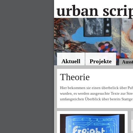
Aktuell
Projekte
Ausst
Theorie
Hier bekommen sie einen überbelick über Pub
wurden, es werden ausgesuchte Texte zur Stre
umfangreichen Überblick über bereits Stattge