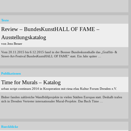
Texte
Review – BundesKunstHALL OF FAME –
Ausstellungskatalog
von Jens Besser
Vom 20.11.2015 bis 6.12.2015 fand in der Bonner Bundeskunsthalle das „Graffiti- &
Street-Art-Festival BundesKuntsHALL OF FAME“ statt. Ein Jahr später …
Publikationen
Time for Murals – Katalog
urban script continues 2014 in Kooperation mit riesa efau Kultur Forum Dresden e.V.
Bisher fanden zahlreiche Wandbildprojekte in vielen Städten Europas statt. Deshalb trafen
sich in Dresden Vertreter internationaler Mural-Projekte. Das Buch Time …
Rueckblicke