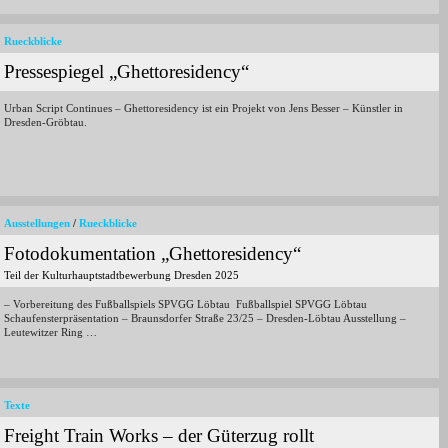
Rueckblicke
Pressespiegel „Ghettoresidency“
Urban Script Continues – Ghettoresidency ist ein Projekt von Jens Besser – Künstler in
Dresden-Gröbtau.
Ausstellungen
/
Rueckblicke
Fotodokumentation „Ghettoresidency“
Teil der Kulturhauptstadtbewerbung Dresden 2025
– Vorbereitung des Fußballspiels SPVGG Löbtau Fußballspiel SPVGG Löbtau
Schaufensterpräsentation – Braunsdorfer Straße 23/25 – Dresden-Löbtau Ausstellung –
Leutewitzer Ring …
Texte
Freight Train Works – der Güterzug rollt