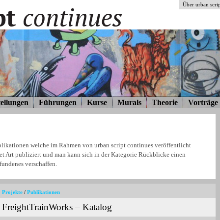
Über urban scrip
ellungen
Führungen
Kurse
Murals
Theorie
Vorträge
likationen welche im Rahmen von urban script continues veröffentlicht
et Art publiziert und man kann sich in der Kategorie Rückblicke einen
fundenes verschaffen.
Projekte
/
Publikationen
FreightTrainWorks – Katalog