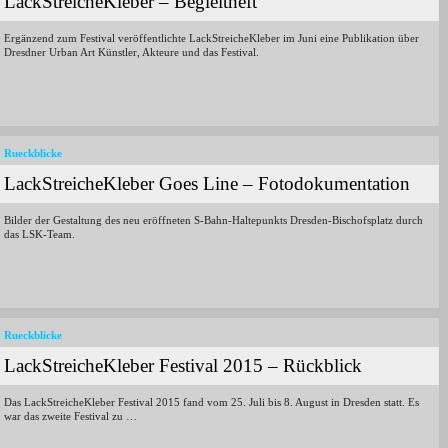
LackStreicheKleber – Begleitheft
Ergänzend zum Festival veröffentlichte LackStreicheKleber im Juni eine Publikation über
Dresdner Urban Art Künstler, Akteure und das Festival.
Rueckblicke
LackStreicheKleber Goes Line – Fotodokumentation
Bilder der Gestaltung des neu eröffneten S-Bahn-Haltepunkts Dresden-Bischofsplatz durch
das LSK-Team.
Rueckblicke
LackStreicheKleber Festival 2015 – Rückblick
Das LackStreicheKleber Festival 2015 fand vom 25. Juli bis 8. August in Dresden statt. Es
war das zweite Festival zu …