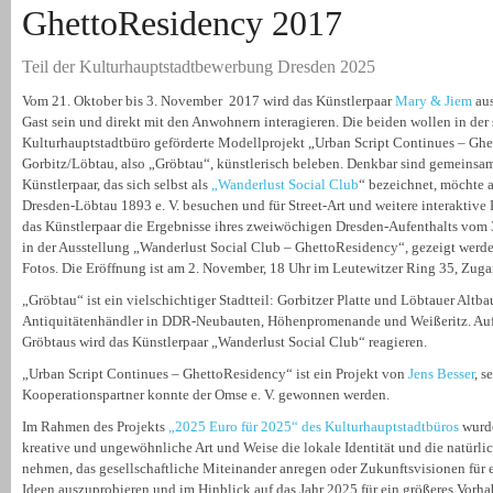
GhettoResidency 2017
Teil der Kulturhauptstadtbewerbung Dresden 2025
Vom 21. Oktober bis 3. November 2017 wird das Künstlerpaar
Mary & Jiem
aus
Gast sein und direkt mit den Anwohnern interagieren. Die beiden wollen in der
Kulturhauptstadtbüro geförderte Modellprojekt „Urban Script Continues – Gh
Gorbitz/Löbtau, also „Gröbtau“, künstlerisch beleben. Denkbar sind gemeinsa
Künstlerpaar, das sich selbst als
„Wanderlust Social Club
“ bezeichnet, möchte 
Dresden-Löbtau 1893 e. V. besuchen und für Street-Art und weitere interaktive 
das Künstlerpaar die Ergebnisse ihres zweiwöchigen Dresden-Aufenthalts vom 3
in der Ausstellung „Wanderlust Social Club – GhettoResidency“, gezeigt werde
Fotos.
Die Eröffnung ist am 2. November, 18 Uhr im Leutewitzer Ring 35, Zu
„Gröbtau“ ist ein vielschichtiger Stadtteil: Gorbitzer Platte und Löbtauer Altb
Antiquitätenhändler in DDR-Neubauten, Höhenpromenande und Weißeritz. Auf 
Gröbtaus wird das Künstlerpaar „Wanderlust Social Club“ reagieren.
„Urban Script Continues – GhettoResidency“ ist ein Projekt von
Jens Besser
, s
Kooperationspartner konnte der Omse e. V. gewonnen werden.
Im Rahmen des Projekts
„2025 Euro für 2025“ des Kulturhauptstadtbüros
wurde
kreative und ungewöhnliche Art und Weise die lokale Identität und die natürli
nehmen, das gesellschaftliche Miteinander anregen oder Zukunftsvisionen für ei
Ideen auszuprobieren und im Hinblick auf das Jahr 2025 für ein größeres Vorh